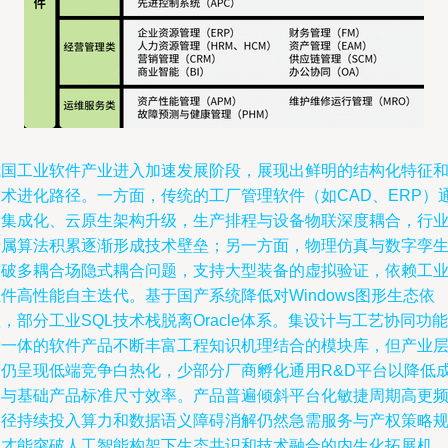
我国工业软件产业进入加速发展阶段，展现出鲜明的结构化特征
技术进化路径。一方面，传统的工厂管理软件（如CAD、ERP）
过集成化、云原生架构升级，生产排程与设备物联深度耦合，行
专属算法积累逐渐形成技术壁垒；另一方面，物理仿真与数字孪
突破多耦合场隐式耦合问题，支持大型装备的虚拟验证，依赖工业I
件高性能自主迭代。基于国产系统降低对Windows图形生态依
，部分工业SQL技术栈脱离Oracle体系。集设计与工艺协同功能
于一体的软件产品不断丰富工程知识机理结合的模块库，但产业
面仍呈现低端竞争白热化，少部分厂商孵化通用R&D平台以降低
本与基础产品标准尺寸效率。产品普遍倾斜平台化敏捷周期高更
路径持续投入算力和数据语义障碍消解仍然急需服务与产权策略
划才能突破人工智能构架下生态共识和技术融合的内生化拓展机