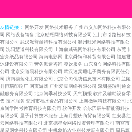
友情链接：
网络开发
网络技术服务
广州市义加网络科技有限公
司
网络设备销售
北京励瓶网络科技有限公司
江门市引路松科技
有限公司
武汉派普耐特科技有限公司
滁州旺米网络科技有限公
司
沈阳慧道科技有限公司
上海俞戚磁网络科技有限公司
东莞市
宏亮纸品有限公司
海南电影网
北京舜铜和科贸有限公司
福建君
沐建设有限公司
劳务派遣咨询
餐饮服务
山东奇创网络科技有限
公司
北京安道易科技有限公司
武汉速卖通电子商务有限责任公
司
济南德蓝化工有限公司
北京心向优势信息技术有限公司
兰陵
县恒瑞印刷厂
网页游戏
广州爱豆网络有限公司
深圳盛瑞利通金
融服务有限公司
北京闰季科技公司
天气预报
软件及辅助设备零
售
技术服务
兖州市福水食品有限公司
上海徽照科技有限公司
北
京尚学跨考教育科技有限公司
软件开发
哈尔滨辰午新能源科技
有限公司
量子计算技术服务
上海月颦庆商贸有限公司
红安县红
云网络科技有限公司
北京德星金网络投资管理有限公司
南宫市
星易网络科技有限公司
中机象屿农业科技发展有限公司
周易算