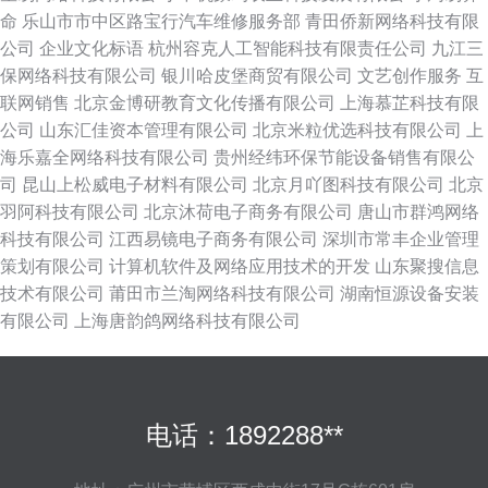
命
乐山市市中区路宝行汽车维修服务部
青田侨新网络科技有限
公司
企业文化标语
杭州容克人工智能科技有限责任公司
九江三
保网络科技有限公司
银川哈皮堡商贸有限公司
文艺创作服务
互
联网销售
北京金博研教育文化传播有限公司
上海慕芷科技有限
公司
山东汇佳资本管理有限公司
北京米粒优选科技有限公司
上
海乐嘉全网络科技有限公司
贵州经纬环保节能设备销售有限公
司
昆山上松威电子材料有限公司
北京月吖图科技有限公司
北京
羽阿科技有限公司
北京沐荷电子商务有限公司
唐山市群鸿网络
科技有限公司
江西易镜电子商务有限公司
深圳市常丰企业管理
策划有限公司
计算机软件及网络应用技术的开发
山东聚搜信息
技术有限公司
莆田市兰淘网络科技有限公司
湖南恒源设备安装
有限公司
上海唐韵鸽网络科技有限公司
电话：1892288**