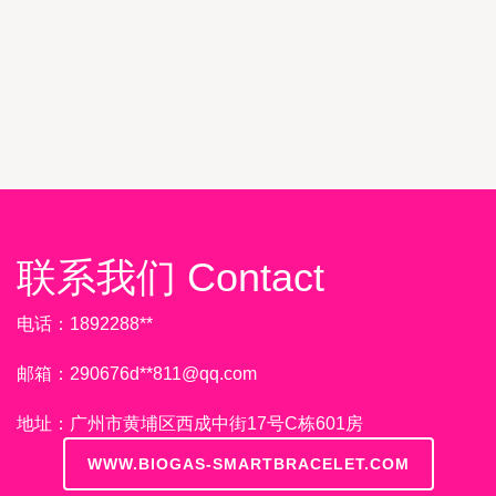
联系我们 Contact
电话：1892288**
邮箱：290676d**
811@qq.com
地址：广州市黄埔区西成中街17号C栋601房
WWW.BIOGAS-SMARTBRACELET.COM