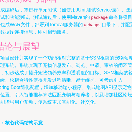
成编码后，需进行单元测试（如使用JUnit测试Service层）、集
试和功能测试。测试通过后，使用Maven的
命令将项
package
包成WAR文件，部署到Tomcat服务器的
目录下，并配
webapps
好数据库连接信息，即可启动服务。
结论与展望
本项目设计并实现了一个功能相对完整的基于SSM框架的宠物领
管理系统。系统实现了宠物信息发布、浏览、申请、审核的闭环
理，初步达成了提升宠物领养效率和透明度的目标。SSM框架的
量级、松耦合特性使得开发过程清晰、易于维护。可考虑引入
pring Boot简化配置，增加移动端小程序、集成地图API显示宠
体位置、引入智能推荐算法匹配宠物与领养者，以及增加社区论
功能增强用户互动，使系统更加智能化、社交化。
附：核心代码结构示意