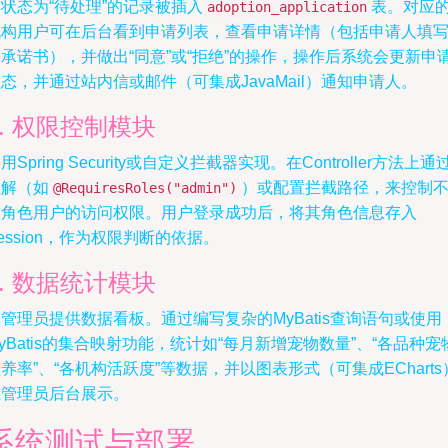
状态为“待处理”的记录被插入
表。对应
adoption_application
机构用户可在后台看到申请列表，查看申请详情（包括申请人填
承诺书），并做出“同意”或“拒绝”的操作，操作后系统会更新申
态，并通过站内信或邮件（可集成JavaMail）通知申请人。
3. 权限控制模块
用Spring Security或自定义拦截器实现。在Controller方法上通
注解（如
）或配置拦截路径，来控制
@RequiresRoles("admin")
同角色用户的访问权限。用户登录成功后，将其角色信息存入
ession，作为权限判断的依据。
4. 数据统计模块
管理员提供数据看板。通过编写复杂的MyBatis查询语句或使用
yBatis的集合映射功能，统计如“每月新增宠物数量”、“各品种宠
养率”、“各机构活跃度”等数据，并以图表形式（可集成ECharts
在管理员后台展示。
系统测试与部署