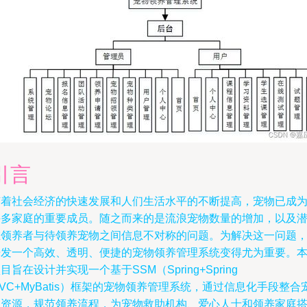
引言
随着社会经济的快速发展和人们生活水平的不断提高，宠物已成
许多家庭的重要成员。随之而来的是流浪宠物数量的增加，以及
在领养者与待领养宠物之间信息不对称的问题。为解决这一问题
开发一个高效、透明、便捷的宠物领养管理系统变得尤为重要。
目旨在设计并实现一个基于SSM（Spring+Spring
VC+MyBatis）框架的宠物领养管理系统，通过信息化手段整合
物资源，规范领养流程，为宠物救助机构、爱心人士和领养家庭