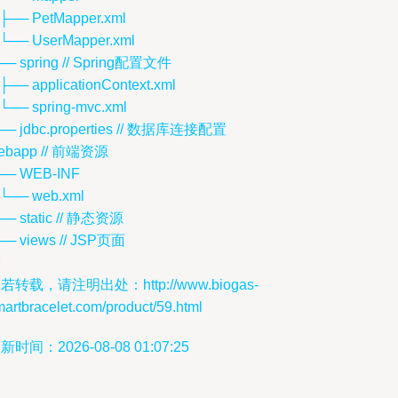
 ├── PetMapper.xml
 └── UserMapper.xml
── spring // Spring配置文件
 ├── applicationContext.xml
 └── spring-mvc.xml
── jdbc.properties // 数据库连接配置
ebapp // 前端资源
── WEB-INF
 └── web.xml
── static // 静态资源
── views // JSP页面
若转载，请注明出处：http://www.biogas-
artbracelet.com/product/59.html
新时间：2026-08-08 01:07:25