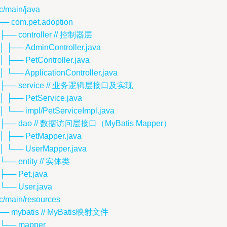
c/main/java
── com.pet.adoption
 ├── controller // 控制器层
 │ ├── AdminController.java
│ ├── PetController.java
│ └── ApplicationController.java
 ├── service // 业务逻辑层接口及实现
 │ ├── PetService.java
 │ └── impl/PetServiceImpl.java
 ├── dao // 数据访问层接口（MyBatis Mapper）
 │ ├── PetMapper.java
 │ └── UserMapper.java
 └── entity // 实体类
 ├── Pet.java
 └── User.java
c/main/resources
── mybatis // MyBatis映射文件
 └── mapper