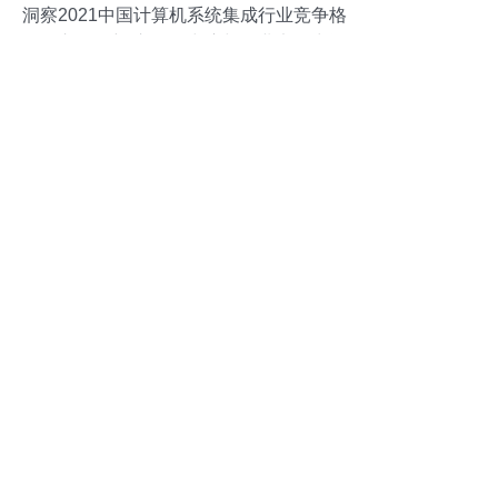
洞察2021中国计算机系统集成行业竞争格
局及市场份额 市场集中度与企业竞争力评
价